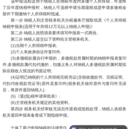
该申报流程适用于纳税人在纳税年度内多缴个人所得税，年度终
了后年度纳税申报时，纳税人可选择申请当期退税或是申请多缴税金
留作下期缴纳个人所得税时抵减。
第一步 纳税人到主管税务机关办税服务厅领取纸质《个人所得税
纳税申报表(适用于年所得12万元以上纳税人申报)》
第二步 纳税人按照填表要求填写申报表一式两份。
第三步 纳税人提交以下资料给主管税务机关。
(1)当期个人所得税申报表;
(2)个人有效身份证件复印件;
(3)多缴税款属自行申报的，多缴税款所属时期的纳税申报表复印
件;多缴税款属代扣代缴的，扣缴义务人对纳税人多缴税款所属时期实
际应税收入情况的书面证明;
(4)证明已纳税的个人所得税完税凭证(含税收缴款书、完税证明、
代扣代收税款凭证等)原件及复印件(税务机关核对原件与复印件无误
后，将原件退回纳税人);
(5)《退(抵)税申请审批表》;
(6)主管税务机关规定的其他资料。
第四步 税务机关经审核无误后作退税或抵税处理，纳税人执税务
机关退回申报表备查或下期抵税申报。
个体工商户申报纳税的法律责任