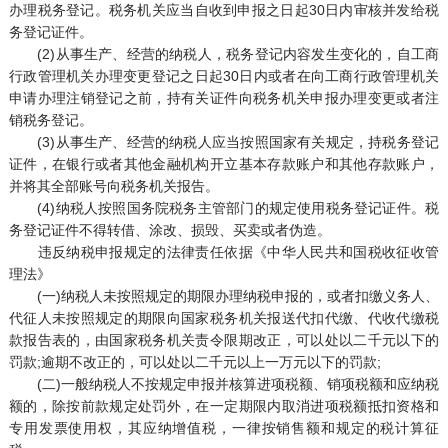
办理税务登记。税务机关应当自收到申报之日起30日内审核并发给税
务登记证件。
(2)从事生产、经营的纳税人，税务登记内容发生变化的，自工商
行政管理机关办理变更登记之日起30日内或者在向工商行政管理机关
申请办理注销登记之前，持有关证件向税务机关申报办理变更或者注
销税务登记。
(3)从事生产、经营的纳税人应当按照国家有关规定，持税务登记
证件，在银行或者其他金融机构开立基本存款账户和其他存款账户，
并将其全部账号向税务机关报告。
(4)纳税人按照国务院税务主管部门的规定使用税务登记证件。税
务登记证件不得转借、涂改、损毁、买卖或者伪造。
违反纳税申报规定的法律责任依据《中华人民共和国税收征收管
理法》
(一)纳税人未按照规定的期限办理纳税申报的，或者扣缴义务人、
代征人未按照规定的期限向国家税务机关报送代扣代缴、代收代缴税
款报告表的，由国家税务机关责令限期改正，可以处以二千元以下的
罚款;逾期不改正的，可以处以二千元以上一万元以下的罚款;
(二)一般纳税人不按规定申报并核算进项税额、销项税额和应纳税
额的，除按前款规定处罚外，在一定期限内取消进项税额抵扣资格和
专用发票使用权，其应纳增值税，一律按销售额和规定的税计算征