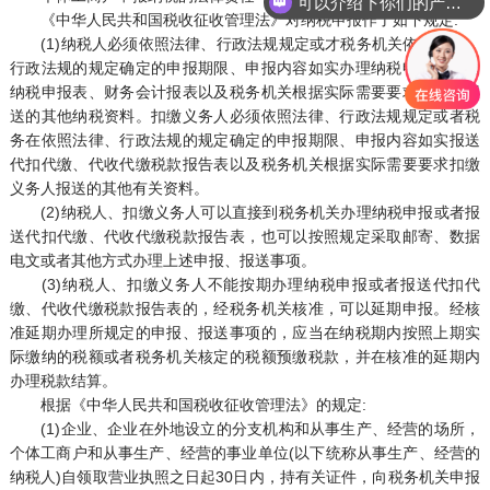
可以介绍下你们的产品么
《中华人民共和国税收征收管理法》对纳税申报作了如下规定:
(1)纳税人必须依照法律、行政法规规定或才税务机关依照法律、
行政法规的规定确定的申报期限、申报内容如实办理纳税申报，报送
纳税申报表、财务会计报表以及税务机关根据实际需要要求纳税人报
送的其他纳税资料。扣缴义务人必须依照法律、行政法规规定或者税
务在依照法律、行政法规的规定确定的申报期限、申报内容如实报送
代扣代缴、代收代缴税款报告表以及税务机关根据实际需要要求扣缴
义务人报送的其他有关资料。
(2)纳税人、扣缴义务人可以直接到税务机关办理纳税申报或者报
送代扣代缴、代收代缴税款报告表，也可以按照规定采取邮寄、数据
电文或者其他方式办理上述申报、报送事项。
(3)纳税人、扣缴义务人不能按期办理纳税申报或者报送代扣代
缴、代收代缴税款报告表的，经税务机关核准，可以延期申报。经核
准延期办理所规定的申报、报送事项的，应当在纳税期内按照上期实
际缴纳的税额或者税务机关核定的税额预缴税款，并在核准的延期内
办理税款结算。
根据《中华人民共和国税收征收管理法》的规定:
(1)企业、企业在外地设立的分支机构和从事生产、经营的场所，
个体工商户和从事生产、经营的事业单位(以下统称从事生产、经营的
纳税人)自领取营业执照之日起30日内，持有关证件，向税务机关申报