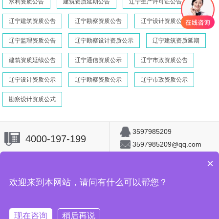
水利资质公告
建筑资质延期公告
辽宁生产许可证公告
辽宁建筑资质公告
辽宁勘察资质公告
辽宁设计资质公告
辽宁监理资质公告
辽宁勘察设计资质公示
辽宁建筑资质延期
建筑资质延续公告
辽宁通信资质公示
辽宁市政资质公告
辽宁设计资质公示
辽宁勘察资质公示
辽宁市政资质公示
勘察设计资质公式
3597985209
4000-197-199
3597985209@qq.com
×
首页
欢迎来到本网站，请问有什么可以帮您？
Copyright © 2022-2028 中杭建设集团有限公司
现在咨询
稍后再说