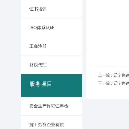
证书培训
ISO体系认证
工商注册
财税代理
上一篇 : 辽宁
服务项目
下一篇 : 辽宁
安全生产许可证年检
施工劳务企业资质