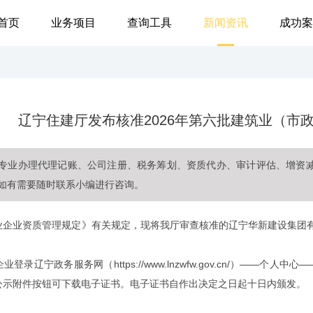
首页
业务项目
查询工具
新闻资讯
成功案
辽宁住建厅发布核准2026年第六批建筑业（市
业办理代理记账、公司注册、税务筹划、资质代办、审计评估、增资减
如有需要随时联系小编进行咨询。
业资质管理规定》有关规定，现将我厅审查核准的辽宁华新建设集团有
辽宁政务服务网（https://www.lnzwfw.gov.cn/）——
公示附件按钮可下载电子证书。电子证书自作出决定之日起十日内颁发。