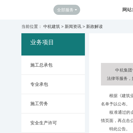
网站
全部服务
当前位置：
中杭建筑
>
新闻资讯
>
新政解读
业务项目
施工总承包
中杭集团专
法律等服务，
专业承包
根据《建筑业企
施工劳务
名单予以公布。
核准通过的企业登录
情页面，再点击
安全生产许可
特此公告。