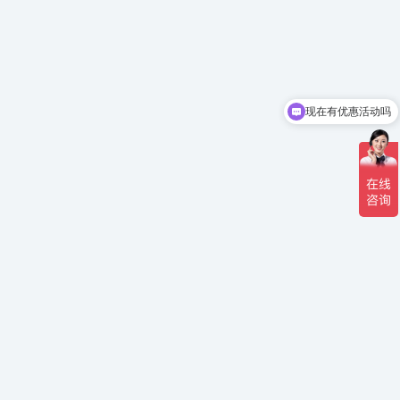
现在有优惠活动吗