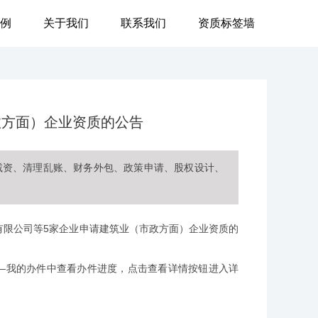
例
关于我们
联系我们
资质标签墙
4000-
政方面）企业资质的公告
资、清理乱账、财务外包、政策申请、股权设计、
限公司等5家企业申请建筑业（市政方面）企业资质的
个人中心——我的办件中查看办件进度，点击查看详情按钮进入详