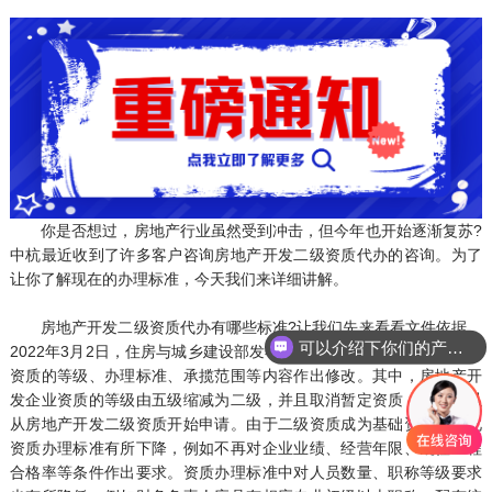
你是否想过，房地产行业虽然受到冲击，但今年也开始逐渐复苏?
中杭最近收到了许多客户咨询房地产开发二级资质代办的咨询。为了
让你了解现在的办理标准，今天我们来详细讲解。
房地产开发二级资质代办有哪些标准?让我们先来看看文件依据。
可以介绍下你们的产品么
2022年3月2日，住房与城乡建设部发布了新政策，对房地产开发企业
资质的等级、办理标准、承揽范围等内容作出修改。其中，房地产开
发企业资质的等级由五级缩减为二级，并且取消暂定资质，企业可以
从房地产开发二级资质开始申请。由于二级资质成为基础资质，因此
资质办理标准有所下降，例如不再对企业业绩、经营年限、既往工程
合格率等条件作出要求。资质办理标准中对人员数量、职称等级要求