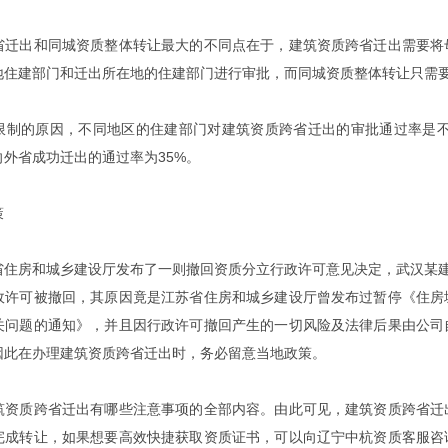
出和同城资质整体转让最大的不同点在于，建筑资质跨省迁出需要将母
地住建部门和迁出所在地的住建部门进行审批，而同城资质整体转让只需
的原因，不同地区的住建部门对建筑资质跨省迁出的审批通过率是不一
外省成功迁出的通过率为35%。
策
房和城乡建设厅发布了一则撤回资质分立行政许可意见决定，武汉某建筑
政许可被撤回，其原因竟是江苏省住房和城乡建设厅曾发布过暂停《住房
关问题的通知》，并且因行政许可撤回产生的一切风险及法律后果由公司
因此在办理建筑资质跨省迁出时，务必留意当地政策。
质跨省迁出有哪些注意事项的全部内容。由此可见，建筑资质跨省迁出
完成转让，如果想要高效快捷获取资质证书，可以向辽宁中杭资质客服咨